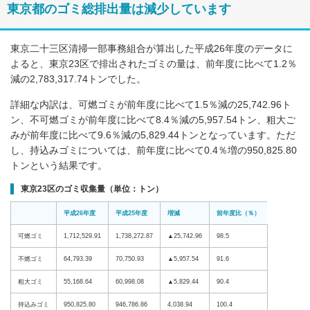
東京都のゴミ総排出量は減少しています
東京二十三区清掃一部事務組合が算出した平成26年度のデータに
よると、東京23区で排出されたゴミの量は、前年度に比べて1.2％
減の2,783,317.74トンでした。
詳細な内訳は、可燃ゴミが前年度に比べて1.5％減の25,742.96ト
ン、不可燃ゴミが前年度に比べて8.4％減の5,957.54トン、粗大ご
みが前年度に比べて9.6％減の5,829.44トンとなっています。ただ
し、持込みゴミについては、前年度に比べて0.4％増の950,825.80
トンという結果です。
東京23区のゴミ収集量（単位：トン）
平成26年度
平成25年度
増減
前年度比（％）
可燃ゴミ
1,712,529.91
1,738,272.87
▲25,742.96
98.5
不燃ゴミ
64,793.39
70,750.93
▲5,957.54
91.6
粗大ゴミ
55,168.64
60,998.08
▲5,829.44
90.4
持込みゴミ
950,825.80
946,786.86
4,038.94
100.4