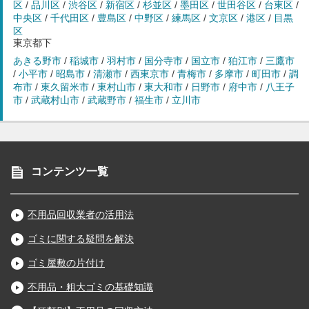
区
/
品川区
/
渋谷区
/
新宿区
/
杉並区
/
墨田区
/
世田谷区
/
台東区
/
中央区
/
千代田区
/
豊島区
/
中野区
/
練馬区
/
文京区
/
港区
/
目黒
区
東京都下
あきる野市
/
稲城市
/
羽村市
/
国分寺市
/
国立市
/
狛江市
/
三鷹市
/
小平市
/
昭島市
/
清瀬市
/
西東京市
/
青梅市
/
多摩市
/
町田市
/
調
布市
/
東久留米市
/
東村山市
/
東大和市
/
日野市
/
府中市
/
八王子
市
/
武蔵村山市
/
武蔵野市
/
福生市
/
立川市
コンテンツ一覧
不用品回収業者の活用法
ゴミに関する疑問を解決
ゴミ屋敷の片付け
不用品・粗大ゴミの基礎知識