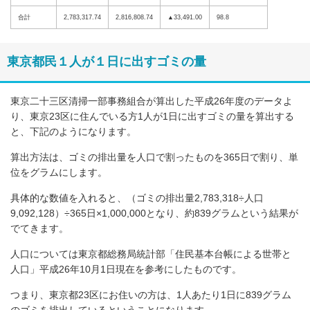
合計
2,783,317.74
2,816,808.74
▲33,491.00
98.8
東京都民１人が１日に出すゴミの量
東京二十三区清掃一部事務組合が算出した平成26年度のデータよ
り、東京23区に住んでいる方1人が1日に出すゴミの量を算出する
と、下記のようになります。
算出方法は、ゴミの排出量を人口で割ったものを365日で割り、単
位をグラムにします。
具体的な数値を入れると、（ゴミの排出量2,783,318÷人口
9,092,128）÷365日×1,000,000となり、約839グラムという結果が
でてきます。
人口については東京都総務局統計部「住民基本台帳による世帯と
人口」平成26年10月1日現在を参考にしたものです。
つまり、東京都23区にお住いの方は、1人あたり1日に839グラム
のゴミを排出しているということになります。