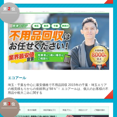
2
第
位
エコアール
埼玉・千葉を中心に最安価格で不用品回収 2015年の千葉・埼玉エリア
の相見積もりからの依頼率は“88％”！ エコアールは、個人のお客様の不
用品や粗大ごみに関する
3
第
位