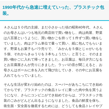
1990年代から急速に増えていった、プラスチック包
装。
Ａさんは５０代の主婦。まだ小さかった頃の昭和40年代、Ａさん
のお母さんはいつも地元の商店街で買い物をし、肉は肉屋、野菜
は八百屋というように、買い物かごを持って１件ずつ買い物をし
ていました。肉はグラム単位で量って買い、紙に包んでもらいま
す。野菜もお菓子もバラ売りで、「みかんを５個とじゃがいもを
５個、それからきゅうりを３本ちょうだい」と言うと、そのまま
買い物かごに入れて帰ってきました。お豆腐は、毎日夕方になる
とお豆腐屋さんが売りにきました。ラッパの音が聞こえると、お
母さんはボールに水を入れて飛び出していき、その中にお豆腐を
入れてもらっていました。
そんな生活が変わり始めたのは、スーパーがあちこちにでき始め
てからです。プラスチックの食品トレイに乗った肉や魚を買うよ
うになり、さらにコンビニができ始めてからは、プラスチック包
装のごみがどんどん出るようになりました。食品の鮮度を保ち、
衛生面・安全面を徹底するためには、どうしても食品トレイやプ