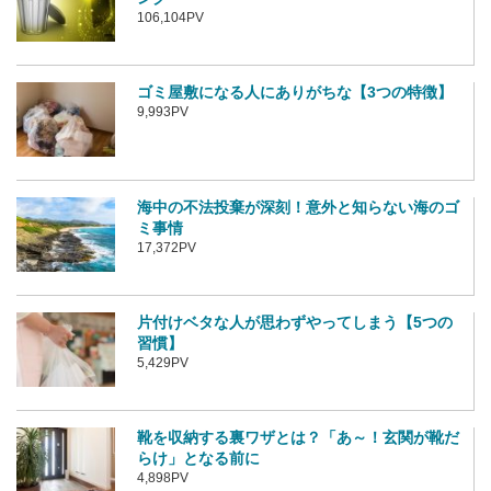
106,104PV
ゴミ屋敷になる人にありがちな【3つの特徴】
9,993PV
海中の不法投棄が深刻！意外と知らない海のゴ
ミ事情
17,372PV
片付けベタな人が思わずやってしまう【5つの
習慣】
5,429PV
靴を収納する裏ワザとは？「あ～！玄関が靴だ
らけ」となる前に
4,898PV