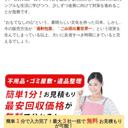
ンプルな生活に学びつつ、少しずつ改善に向けて対策を進めるこ
とが急務です。
“おもてなしの心”という、素晴らしい文化を持った日本。しかし、
今の販売方法が「
過剰包装
」「
ごみ排出量世界一
」という現実を
生んでしまっている以上、大いに反省すべき時期にきていると言
えるでしょう。
1
3
無料
簡単
分で入力完了！最大
社一括で
お見積もり
が可能！