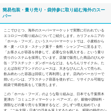
簡易包装・量り売り・袋持参に取り組む海外のスー
パー
ここでひとつ、海外のスーパーマーケットで実際に行われている
エコロジーの取り組みについてご紹介します。カリフォルニアの
「ホール・フーズ」というスーパーマーケットでは、小麦粉から
米・麦・パスタ・スナック菓子・食料・シャンプーに至るまで、
「お客さんが容器を持参して、必要な分を購入する」という量り
売りのシステムを採用しています。店舗で販売した商品のびんや
缶・プラスチック・ダンボールなどは、もちろんリサイクル。た
とえば自社ブランドのジュースは、大きなびんに入って売られ、
飲み終わった容器は回収して再利用します。店内のベーカリーで
焼いたパンは、プラスチック容器を使わずに、リサイクル可能な
紙袋で簡易包装をして販売します。
この「ホール・フーズ」のような取り組みは、日本でも千葉県木
更津の「コミュニティマーケット ベアーズ」が、穀物や調味料・
酒類などの量り売りを実施するなど、少しずつ増え始めていま
す。“ごみ大国・日本”の汚名を返上するためにも、昭和の時代のシ