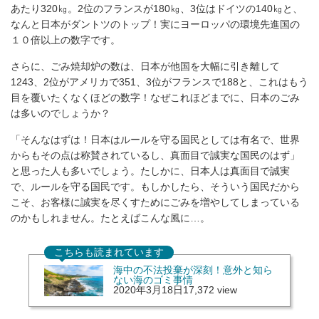
あたり320㎏。2位のフランスが180㎏、3位はドイツの140㎏と、
なんと日本がダントツのトップ！実にヨーロッパの環境先進国の
１０倍以上の数字です。
さらに、ごみ焼却炉の数は、日本が他国を大幅に引き離して
1243、2位がアメリカで351、3位がフランスで188と、これはもう
目を覆いたくなくほどの数字！なぜこれほどまでに、日本のごみ
は多いのでしょうか？
「そんなはずは！日本はルールを守る国民としては有名で、世界
からもその点は称賛されているし、真面目で誠実な国民のはず」
と思った人も多いでしょう。たしかに、日本人は真面目で誠実
で、ルールを守る国民です。もしかしたら、そういう国民だから
こそ、お客様に誠実を尽くすためにごみを増やしてしまっている
のかもしれません。たとえばこんな風に…。
こちらも読まれています
海中の不法投棄が深刻！意外と知ら
ない海のゴミ事情
2020年3月18日
17,372 view