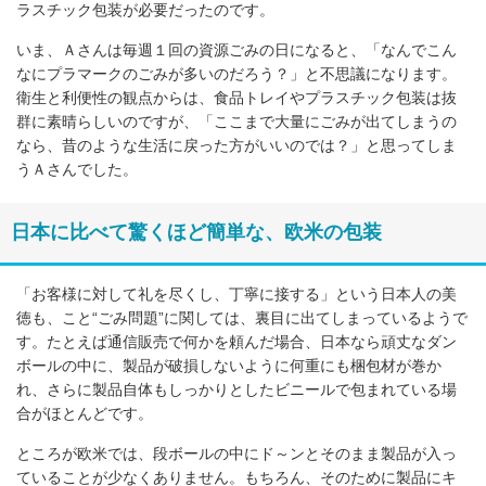
ラスチック包装が必要だったのです。
いま、Ａさんは毎週１回の資源ごみの日になると、「なんでこん
なにプラマークのごみが多いのだろう？」と不思議になります。
衛生と利便性の観点からは、食品トレイやプラスチック包装は抜
群に素晴らしいのですが、「ここまで大量にごみが出てしまうの
なら、昔のような生活に戻った方がいいのでは？」と思ってしま
うＡさんでした。
日本に比べて驚くほど簡単な、欧米の包装
「お客様に対して礼を尽くし、丁寧に接する」という日本人の美
徳も、こと“ごみ問題”に関しては、裏目に出てしまっているようで
す。たとえば通信販売で何かを頼んだ場合、日本なら頑丈なダン
ボールの中に、製品が破損しないように何重にも梱包材が巻か
れ、さらに製品自体もしっかりとしたビニールで包まれている場
合がほとんどです。
ところが欧米では、段ボールの中にド～ンとそのまま製品が入っ
ていることが少なくありません。もちろん、そのために製品にキ