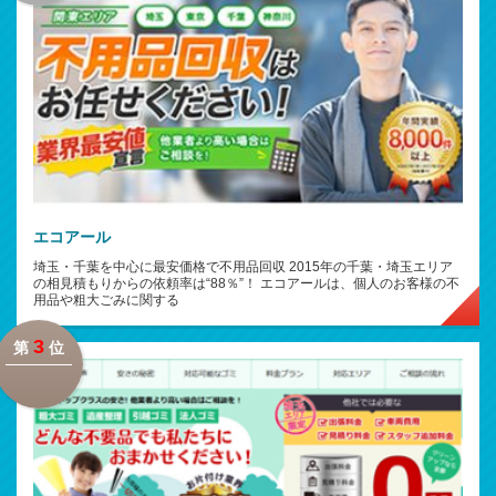
エコアール
埼玉・千葉を中心に最安価格で不用品回収 2015年の千葉・埼玉エリア
の相見積もりからの依頼率は“88％”！ エコアールは、個人のお客様の不
用品や粗大ごみに関する
3
第
位