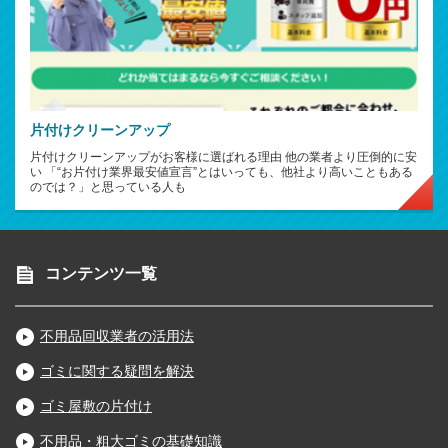
片付けクリーンアップ
片付けクリーンアップがお客様に選ばれる理由 他の業者より圧倒的に安
い 「“お片付け業界最安値宣言”とはいっても、他社より高いこともある
のでは？」と思っている人も
コンテンツ一覧
不用品回収業者の活用法
ゴミに関する疑問を解決
ゴミ屋敷の片付け
不用品・粗大ゴミの基礎知識