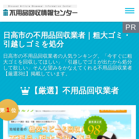
PR
日高市の不用品回収業者｜粗大ゴミ・
引越しゴミを処分
日高市の不用品回収業者の人気ランキング。「今すぐに粗
大ゴミを回収してほしい」「引越しでゴミが出たから処分
して欲しい」そんな望みをかなえてくれる不用品回収業者
【厳選3社】掲載しています。
【厳選】不用品回収業者
1
第
位