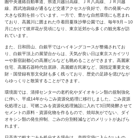
圏中央連絡自動車道、県道川越日高線、ＪＲ八高線、ＪＲ川越
線、西武池袋線が通るなど交通アクセスが良好で、市の発展への
大きな役割を担っています。一方で、豊かな自然環境にも恵まれ
ており、高麗川に囲まれた巾着田蔓珠沙華公園では、毎年9月～10
月にかけて彼岸花が見頃になり、東京近郊から多くの観光客が訪
れています。
また、日和田山、白銀平ではハイキングコースが整備されてお
り、白銀平頂上の展望台からは、天気が良い日は東京スカイツリ
ーや新宿副都心の高層ビルなども眺めることができます。高麗家
住宅、高麗石器時代住居跡、高麗郷古民家など、国指定重要文化
財・国登録有形文化財も多く残っており、歴史の足跡を偲びなが
らゆっくりと散策することができます。
環境面では、清掃センターの老朽化やダイオキシン類の規制強化
に伴い、平成14年からごみ資源化処理に移行しました。ごみ資源
化処理とは、可燃ごみを資源化処理施設に入れて3日間発酵させて
セメントの原料・資源化物を作るもので、焼却灰がでない、ダイ
オキシン類の発生抑制、ごみの分別軽減などのメリットがあげら
れます。
日高市で粗大ごみを処分する場合は、市指定袋に入らないもの、