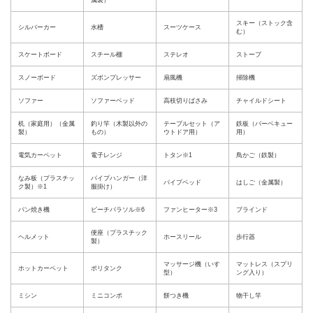
属製）
スキー（ストック含
シルバーカー
水槽
スーツケース
む）
スケートボード
スチール棚
ステレオ
ストーブ
スノーボード
ズボンプレッサー
扇風機
掃除機
ソファー
ソファーベッド
高枝切りばさみ
チャイルドシート
机（家庭用）（金属
釣り竿（木製以外の
テーブルセット（ア
鉄板（バーベキュー
製）
もの）
ウトドア用）
用）
電気カーペット
電子レンジ
トタン※1
鳥かご（鉄製）
なみ板（プラスチッ
パイプハンガー（洋
パイプベッド
はしご（金属製）
ク製）※1
服掛け）
パン焼き機
ビーチパラソル※6
ファンヒーター※3
ブラインド
便座（プラスチック
ヘルメット
ホースリール
歩行器
製）
マッサージ機（いす
マットレス（スプリ
ホットカーペット
ポリタンク
型）
ング入り）
ミシン
ミニコンポ
餅つき機
物干し竿