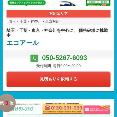
対応エリア
埼玉・千葉・神奈川・東京対応
埼玉・千葉・東京・神奈川を中心に、 価格破壊に挑戦
中
エコアール
050-5267-6093
受付時間 毎日9:00〜20:00
見積もりを依頼する
3
第
位