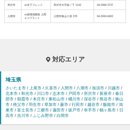
所沢市
㈱木下フレンド
所沢市大字坂ノ下 1142
04-2944-3737
㈱葵環境開発 入間
入間市
入間市狭山ケ原 376
04-2934-6402
エコプラント
対応エリア
埼玉県
さいたま市
/
上尾市
/
久喜市
/
入間市
/
八潮市
/
加須市
/
川越市
/
北本市
/
和光市
/
川口市
/
志木市
/
戸田市
/
所沢市
/
新座市
/
春日
部市
/
朝霞市
/
本庄市
/
東松山市
/
桶川市
/
深谷市
/
熊谷市
/
狭山
市
/
秩父市
/
羽生市
/
草加市
/
蕨市
/
行田市
/
越谷市
/
飯能市
/
鴻
巣市
/
富士見市
/
三郷市
/
蓮田市
/
坂戸市
/
幸手市
/
鶴ヶ島市
/
日
高市
/
吉川市
/
ふじみ野市
/
白岡市