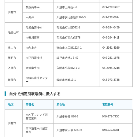
加藤商事㈱
川越市上寺山4-1
049-222-5957
川越市
㈲興伸
川越市安比奈新田263-3
049-232-0694
毛呂山清掃㈱
毛呂山町大類522-1
049-294-0459
毛呂山町
㈲安川商事
毛呂山町前久保378
049-294-4411
狭山市
㈲向上舎
狭山市上広瀬1224-1
04-2941-4926
坂戸市
㈲正和清掃社
坂戸市八幡1-3-42
049-281-1678
入間市
西武衛生㈲
入間市小谷田2-1-3
04-2964-2248
㈲飯能清掃センタ
飯能市
飯能市南町13-1
042-973-3738
ー
自分で指定引取場所に搬入する
地区
店舗名
所在地
電話番号
㈱木下フレンド川
川越市松郷 886-9
049-272-7750
越営業所
川越市
日本通運㈱川越営
川越市南大塚 6-37-3
049-249-0201
業所