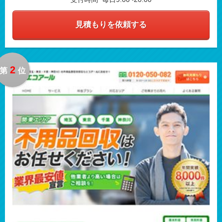
見積もりを依頼する
2
第
位