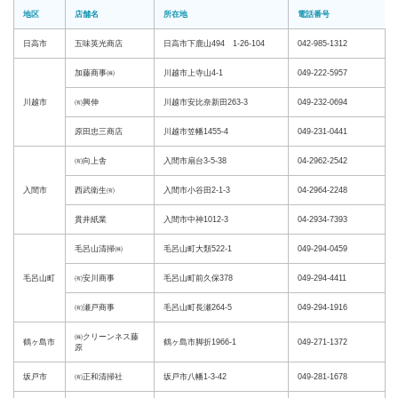
地区
店舗名
所在地
電話番号
日高市
五味英光商店
日高市下鹿山494 1-26-104
042-985-1312
加藤商事㈱
川越市上寺山4-1
049-222-5957
川越市
㈲興伸
川越市安比奈新田263-3
049-232-0694
原田忠三商店
川越市笠幡1455-4
049-231-0441
㈲向上舎
入間市扇台3-5-38
04-2962-2542
入間市
西武衛生㈲
入間市小谷田2-1-3
04-2964-2248
貫井紙業
入間市中神1012-3
04-2934-7393
毛呂山清掃㈱
毛呂山町大類522-1
049-294-0459
毛呂山町
㈲安川商事
毛呂山町前久保378
049-294-4411
㈲瀬戸商事
毛呂山町長瀬264-5
049-294-1916
㈱クリーンネス藤
鶴ヶ島市
鶴ヶ島市脚折1966-1
049-271-1372
原
坂戸市
㈲正和清掃社
坂戸市八幡1-3-42
049-281-1678