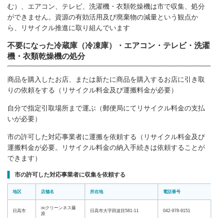
む）、エアコン、テレビ、洗濯機・衣類乾燥機は市で収集、処分
ができません。資源の有効活用及び廃棄物の減量という観点か
ら、リサイクル推進に取り組んでいます
不要になった冷蔵庫（冷凍庫）・エアコン・テレビ・洗濯
機・衣類乾燥機の処分
商品を購入したお店、または新たに商品を購入するお店に引き取
りの依頼をする（リサイクル料金及び運搬料金が必要）
自分で指定引取場所まで運ぶ（郵便局にてリサイクル料金の支払
いが必要）
市の許可した対応事業者に運搬を依頼する（リサイクル料金及び
運搬料金が必要。リサイクル料金の納入手続きは依頼することが
できます）
市の許可した対応事業者に収集を依頼する
地区
店舗名
所在地
電話番号
㈱クリーンネス藤
日高市
日高市大字田波目581-11
042-978-9151
原