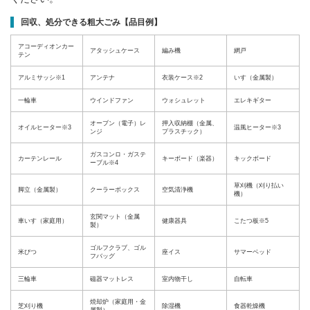
回収、処分できる粗大ごみ【品目例】
アコーディオンカー
アタッシュケース
編み機
網戸
テン
アルミサッシ※1
アンテナ
衣装ケース※2
いす（金属製）
一輪車
ウインドファン
ウォシュレット
エレキギター
オーブン（電子）レ
押入収納棚（金属、
オイルヒーター※3
温風ヒーター※3
ンジ
プラスチック）
ガスコンロ・ガステ
カーテンレール
キーボード（楽器）
キックボード
ーブル※4
草刈機（刈り払い
脚立（金属製）
クーラーボックス
空気清浄機
機）
玄関マット（金属
車いす（家庭用）
健康器具
こたつ板※5
製）
ゴルフクラブ、ゴル
米びつ
座イス
サマーベッド
フバッグ
三輪車
磁器マットレス
室内物干し
自転車
焼却炉（家庭用・金
芝刈り機
除湿機
食器乾燥機