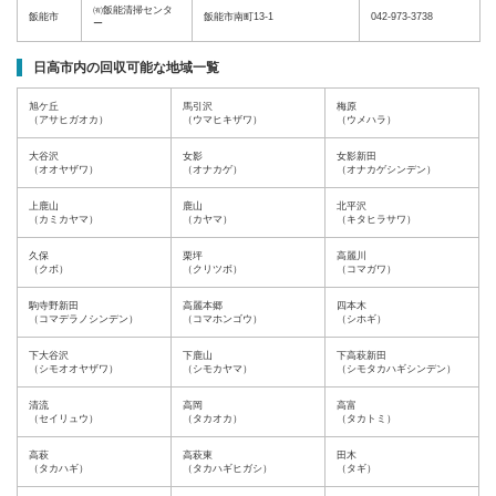
㈲飯能清掃センタ
飯能市
飯能市南町13-1
042-973-3738
ー
日高市内の回収可能な地域一覧
旭ケ丘
馬引沢
梅原
（アサヒガオカ）
（ウマヒキザワ）
（ウメハラ）
大谷沢
女影
女影新田
（オオヤザワ）
（オナカゲ）
（オナカゲシンデン）
上鹿山
鹿山
北平沢
（カミカヤマ）
（カヤマ）
（キタヒラサワ）
久保
栗坪
高麗川
（クボ）
（クリツボ）
（コマガワ）
駒寺野新田
高麗本郷
四本木
（コマデラノシンデン）
（コマホンゴウ）
（シホギ）
下大谷沢
下鹿山
下高萩新田
（シモオオヤザワ）
（シモカヤマ）
（シモタカハギシンデン）
清流
高岡
高富
（セイリュウ）
（タカオカ）
（タカトミ）
高萩
高萩東
田木
（タカハギ）
（タカハギヒガシ）
（タギ）