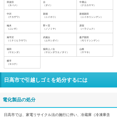
田波目
台
中鹿山
（タバメ）
（ダイ）
（ナカカヤマ）
中沢
新堀
新堀新田
（ナカザワ）
（ニイホリ）
（ニイホリシンデン）
楡木
野々宮
原宿
（ニレギ）
（ノノミヤ）
（ハラジュク）
南平沢
武蔵台
森戸新田
（ミナミヒラサワ）
（ムサシダイ）
（モリドシンデン）
猿田
猿田上ノ台
山根
（ヤエンダ）
（ヤエンダウエノダイ）
（ヤマネ）
横手
（ヨコテ）
日高市で引越しゴミを処分するには
電化製品の処分
日高市では、家電リサイクル法の施行に伴い、冷蔵庫（冷凍庫含