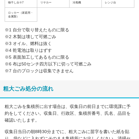
物干し台※7
リヤカー
冷風機
レンジ台
ロッカー（家庭用・
金属製）
※1 自分で取り替えたものに限る
※2 木製は壊して可燃ごみ
※3 オイル、燃料は抜く
※4 乾電池は取りはずす
※5 表面加工してあるものに限る
※6 布は50センチ四方以下に切って可燃ごみ
※7 台のブロックは収集できません
粗大ごみ処分の流れ
粗大ごみを集積所に出す場合は、収集日の前日までに環境課に予
約をしてください。収集日、行政区、集積所番号、氏名、品目を
確認いたします。
収集日当日の朝8時30分までに、粗大ごみに苗字を書いた紙を貼
り、袋などに入れずにそのまま集積所にお出しください。清掃セ