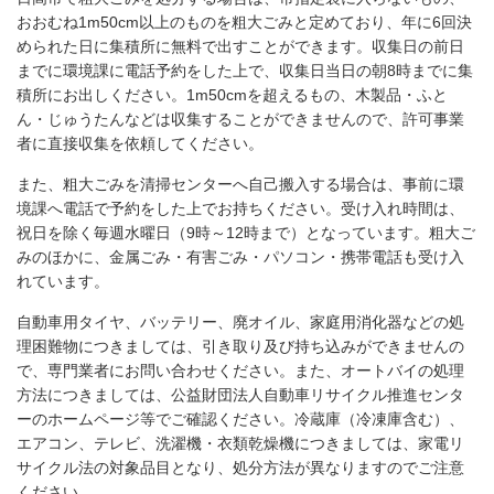
おおむね1m50cm以上のものを粗大ごみと定めており、年に6回決
められた日に集積所に無料で出すことができます。収集日の前日
までに環境課に電話予約をした上で、収集日当日の朝8時までに集
積所にお出しください。1m50cmを超えるもの、木製品・ふと
ん・じゅうたんなどは収集することができませんので、許可事業
者に直接収集を依頼してください。
また、粗大ごみを清掃センターへ自己搬入する場合は、事前に環
境課へ電話で予約をした上でお持ちください。受け入れ時間は、
祝日を除く毎週水曜日（9時～12時まで）となっています。粗大ご
みのほかに、金属ごみ・有害ごみ・パソコン・携帯電話も受け入
れています。
自動車用タイヤ、バッテリー、廃オイル、家庭用消化器などの処
理困難物につきましては、引き取り及び持ち込みができませんの
で、専門業者にお問い合わせください。また、オートバイの処理
方法につきましては、公益財団法人自動車リサイクル推進センタ
ーのホームページ等でご確認ください。冷蔵庫（冷凍庫含む）、
エアコン、テレビ、洗濯機・衣類乾燥機につきましては、家電リ
サイクル法の対象品目となり、処分方法が異なりますのでご注意
ください。